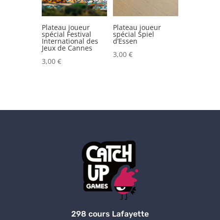
Plateau joueur
Plateau joueur
spécial Festival
spécial Spiel
International des
d’Essen
Jeux de Cannes
3,00
€
3,00
€
298 cours Lafayette