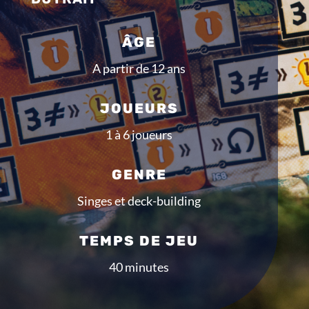
ÂGE
A partir de 12 ans
JOUEURS
1 à 6 joueurs
GENRE
Singes et deck-building
TEMPS DE JEU
40 minutes