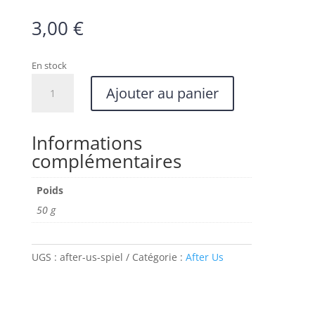
3,00
€
En stock
quantité
Ajouter au panier
de
Plateau
joueur
Informations
spécial
complémentaires
Spiel
d'Essen
Poids
50 g
UGS :
after-us-spiel
Catégorie :
After Us