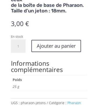
de la boîte de base de Pharaon.
Taille d’un jeton : 18mm.
3,00
€
En stock
quantité
Ajouter au panier
de
Jetons
argent
Informations
spéciaux
complémentaires
pour
Pharaon
Poids
25 g
UGS :
pharaon-jetons
Catégorie :
Pharaon